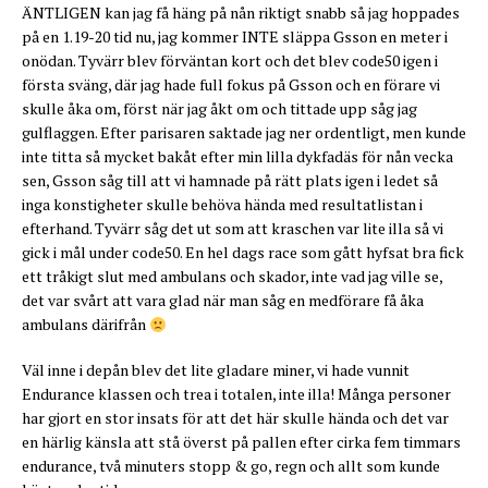
ÄNTLIGEN kan jag få häng på nån riktigt snabb så jag hoppades
på en 1.19-20 tid nu, jag kommer INTE släppa Gsson en meter i
onödan. Tyvärr blev förväntan kort och det blev code50 igen i
första sväng, där jag hade full fokus på Gsson och en förare vi
skulle åka om, först när jag åkt om och tittade upp såg jag
gulflaggen. Efter parisaren saktade jag ner ordentligt, men kunde
inte titta så mycket bakåt efter min lilla dykfadäs för nån vecka
sen, Gsson såg till att vi hamnade på rätt plats igen i ledet så
inga konstigheter skulle behöva hända med resultatlistan i
efterhand. Tyvärr såg det ut som att kraschen var lite illa så vi
gick i mål under code50. En hel dags race som gått hyfsat bra fick
ett tråkigt slut med ambulans och skador, inte vad jag ville se,
det var svårt att vara glad när man såg en medförare få åka
ambulans därifrån
Väl inne i depån blev det lite gladare miner, vi hade vunnit
Endurance klassen och trea i totalen, inte illa! Många personer
har gjort en stor insats för att det här skulle hända och det var
en härlig känsla att stå överst på pallen efter cirka fem timmars
endurance, två minuters stopp & go, regn och allt som kunde