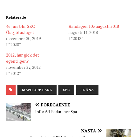
Relaterade
4e Juni blir SEC
Bandagen 10e augusti 2018
Östgötaslaget
augusti 11, 2018
december 30, 2019
I ”2018”
I ”2020”
2012, hur gick det
egentligen?
november 27, 2012
I ”2012”
MANTORP PARK
SEC
TRÄNA
FÖREGÅENDE
Inför 6H Endurance Spa
NÄSTA