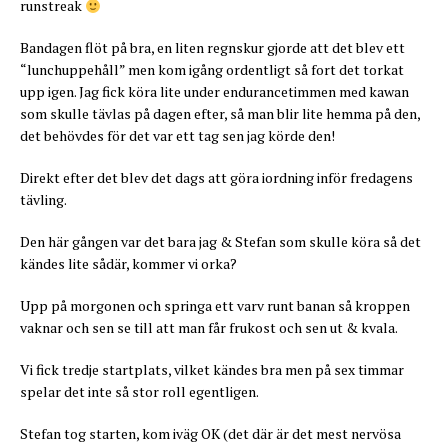
runstreak
Bandagen flöt på bra, en liten regnskur gjorde att det blev ett
“lunchuppehåll” men kom igång ordentligt så fort det torkat
upp igen. Jag fick köra lite under endurancetimmen med kawan
som skulle tävlas på dagen efter, så man blir lite hemma på den,
det behövdes för det var ett tag sen jag körde den!
Direkt efter det blev det dags att göra iordning inför fredagens
tävling.
Den här gången var det bara jag & Stefan som skulle köra så det
kändes lite sådär, kommer vi orka?
Upp på morgonen och springa ett varv runt banan så kroppen
vaknar och sen se till att man får frukost och sen ut & kvala.
Vi fick tredje startplats, vilket kändes bra men på sex timmar
spelar det inte så stor roll egentligen.
Stefan tog starten, kom iväg OK (det där är det mest nervösa