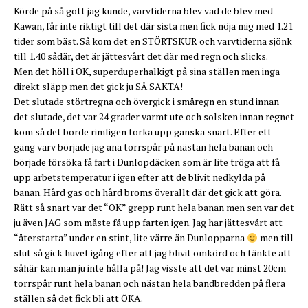
Körde på så gott jag kunde, varvtiderna blev vad de blev med
Kawan, får inte riktigt till det där sista men fick nöja mig med 1.21
tider som bäst. Så kom det en STÖRTSKUR och varvtiderna sjönk
till 1.40 sådär, det är jättesvårt det där med regn och slicks.
Men det höll i OK, superduperhalkigt på sina ställen men inga
direkt släpp men det gick ju SÅ SAKTA!
Det slutade störtregna och övergick i småregn en stund innan
det slutade, det var 24 grader varmt ute och solsken innan regnet
kom så det borde rimligen torka upp ganska snart. Efter ett
gäng varv började jag ana torrspår på nästan hela banan och
började försöka få fart i Dunlopdäcken som är lite tröga att få
upp arbetstemperatur i igen efter att de blivit nedkylda på
banan. Hård gas och hård broms överallt där det gick att göra.
Rätt så snart var det “OK” grepp runt hela banan men sen var det
ju även JAG som måste få upp farten igen. Jag har jättesvårt att
“återstarta” under en stint, lite värre än Dunlopparna
men till
slut så gick huvet igång efter att jag blivit omkörd och tänkte att
såhär kan man ju inte hålla på! Jag visste att det var minst 20cm
torrspår runt hela banan och nästan hela bandbredden på flera
ställen så det fick bli att ÖKA.