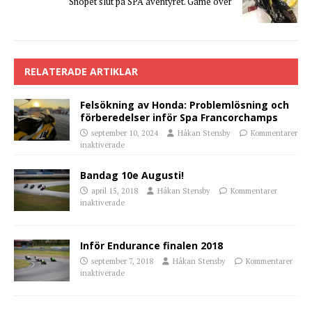
Snopet slut på SPA äventyret. Game over
RELATERADE ARTIKLAR
Felsökning av Honda: Problemlösning och
förberedelser inför Spa Francorchamps
september 10, 2024
Håkan Stensby
Kommentarer
inaktiverade
Bandag 10e Augusti!
april 15, 2018
Håkan Stensby
Kommentarer
inaktiverade
Inför Endurance finalen 2018
september 7, 2018
Håkan Stensby
Kommentarer
inaktiverade