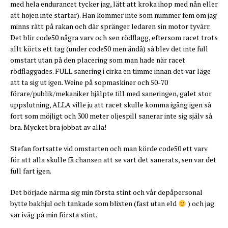
med hela endurancet tycker jag, lätt att kroka ihop med nån eller
att hojen inte startar). Han kommer inte som nummer fem om jag
minns rätt på rakan och där spränger ledaren sin motor tyvärr.
Det blir code50 några varv och sen rödflagg, eftersom racet trots
allt körts ett tag (under code50 men ändå) så blev det inte full
omstart utan på den placering som man hade när racet
rödflaggades. FULL sanering i cirka en timme innan det var läge
att ta sig ut igen. Weine på sopmaskiner och 50-70
förare/publik/mekaniker hjälpte till med saneringen, galet stor
uppslutning, ALLA ville ju att racet skulle komma igång igen så
fort som möjligt och 300 meter oljespill sanerar inte sig själv så
bra. Mycket bra jobbat av alla!
Stefan fortsatte vid omstarten och man körde code50 ett varv
för att alla skulle få chansen att se vart det sanerats, sen var det
full fart igen.
Det började närma sig min första stint och vår depåpersonal
bytte bakhjul och tankade som blixten (fast utan eld
) och jag
var iväg på min första stint.