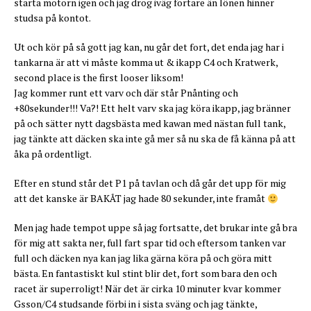
starta motorn igen och jag drog iväg fortare än lönen hinner
studsa på kontot.
Ut och kör på så gott jag kan, nu går det fort, det enda jag har i
tankarna är att vi måste komma ut & ikapp C4 och Kratwerk,
second place is the first looser liksom!
Jag kommer runt ett varv och där står Pnånting och
+80sekunder!!! Va?! Ett helt varv ska jag köra ikapp, jag bränner
på och sätter nytt dagsbästa med kawan med nästan full tank,
jag tänkte att däcken ska inte gå mer så nu ska de få känna på att
åka på ordentligt.
Efter en stund står det P1 på tavlan och då går det upp för mig
att det kanske är BAKÅT jag hade 80 sekunder, inte framåt
Men jag hade tempot uppe så jag fortsatte, det brukar inte gå bra
för mig att sakta ner, full fart spar tid och eftersom tanken var
full och däcken nya kan jag lika gärna köra på och göra mitt
bästa. En fantastiskt kul stint blir det, fort som bara den och
racet är superroligt! När det är cirka 10 minuter kvar kommer
Gsson/C4 studsande förbi in i sista sväng och jag tänkte,