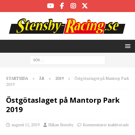
STARTSIDA
ÅR
2019
Östgötaslaget på Mantorp Park
2019
Östgötaslaget på Mantorp Park
2019
augusti 11, 2019
Håkan Stensby
Kommentarer inaktiverade