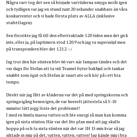
Några varv tog det sen så började varvtiderna smyga neråt igen
och tydligen var jag en stund runt 20 sekunder snabbare än våra
konkurrenter och vi hade första plats av ALLA (inklusive
stafettlagen).
Sen försökte jag få till den eftertraktade 1.20 tiden men det gick
inte, eller ja, på laptimern stod 1.20.9 och jag va supernöjd men
på transpondern blev det 1.21.2 :-/
Jag tror den här stinten blev 66 varv när lampan tändes och det
var dags för Stefan att ta vid. Teamet byter bakhjul och tankar
snabbt som ögat och Stefan är snart ute och kör på i ett bra
tempo.
Direkt när jag fått av kläderna var det på med springskorna och
springa igång benen igen, de var heeeelt jättestela så 5-10
minuter lätt jogg löste det problemet!
I med en himla massa vatten och lite energi så man kan komma
igen på sista stinten. Här var det lite plan med att jag skulle
hoppa på och ta sista stinten när det var 1H 15 min kvar så jag
siktade in mig på det, vatten, vatten, vatten! Jag kände mig i bra