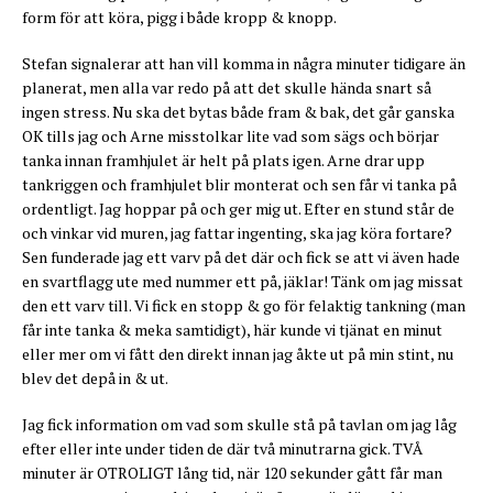
form för att köra, pigg i både kropp & knopp.
Stefan signalerar att han vill komma in några minuter tidigare än
planerat, men alla var redo på att det skulle hända snart så
ingen stress. Nu ska det bytas både fram & bak, det går ganska
OK tills jag och Arne misstolkar lite vad som sägs och börjar
tanka innan framhjulet är helt på plats igen. Arne drar upp
tankriggen och framhjulet blir monterat och sen får vi tanka på
ordentligt. Jag hoppar på och ger mig ut. Efter en stund står de
och vinkar vid muren, jag fattar ingenting, ska jag köra fortare?
Sen funderade jag ett varv på det där och fick se att vi även hade
en svartflagg ute med nummer ett på, jäklar! Tänk om jag missat
den ett varv till. Vi fick en stopp & go för felaktig tankning (man
får inte tanka & meka samtidigt), här kunde vi tjänat en minut
eller mer om vi fått den direkt innan jag åkte ut på min stint, nu
blev det depå in & ut.
Jag fick information om vad som skulle stå på tavlan om jag låg
efter eller inte under tiden de där två minutrarna gick. TVÅ
minuter är OTROLIGT lång tid, när 120 sekunder gått får man