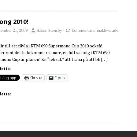
ong 2010!
cember 21, 2009
Håkan Stensby
Kommentarer inaktiverade
lir till att tävla i KTM 690 Supermono Cup 2010 också!
jer runt det hela kommer senare, en full säsong i KTM 690
mono Cup är planen! En “leksak” att träna på att bli
[…]
detta:
Skriv ut
E-post
detta: