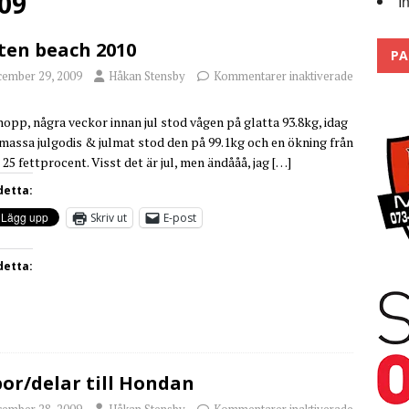
09
I
 the pits
2026
ten beach 2010
PA
cember 29, 2009
Håkan Stensby
Kommentarer inaktiverade
hopp, några veckor innan jul stod vågen på glatta 93.8kg, idag
 massa julgodis & julmat stod den på 99.1kg och en ökning från
l 25 fettprocent. Visst det är jul, men ändååå, jag
[…]
detta:
Skriv ut
E-post
detta:
or/delar till Hondan
cember 28, 2009
Håkan Stensby
Kommentarer inaktiverade