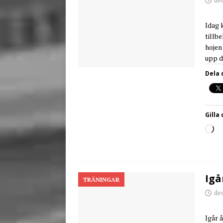
Idag 
tillb
hojen
upp 
Dela 
Gilla 
Igå
TRÄNINGAR
de
Igår 