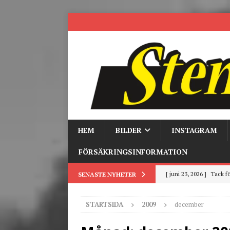
HEM
BILDER
INSTAGRAM
FÖRSÄKRINGSINFORMATION
[ juni 23, 2026 ]
Tack fö
SENASTE NYHETER
[ juni 3, 2026 ]
Stensby 
STARTSIDA
2009
december
[ mars 19, 2026 ]
Tr
[ mars 9, 2026 ]
Trackd