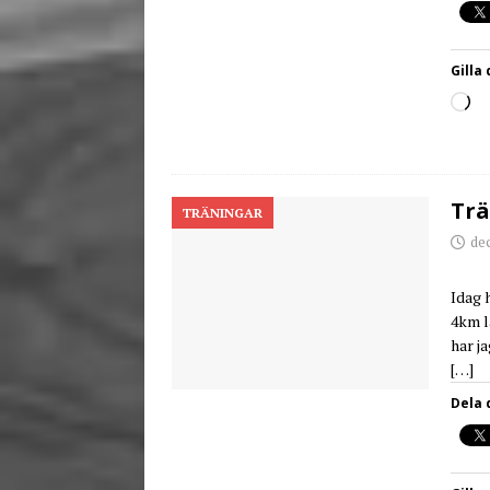
Gilla 
Trä
TRÄNINGAR
de
Idag 
4km l
har j
[…]
Dela 