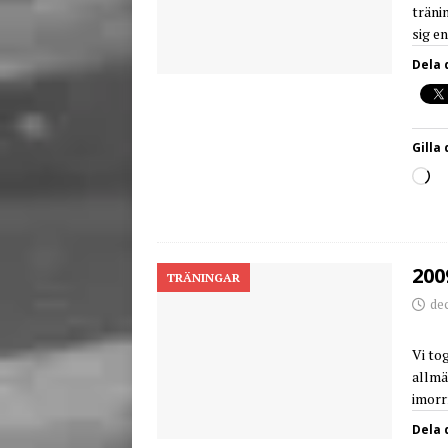
tränin
sig e
Dela 
Gilla 
200
TRÄNINGAR
de
Vi tog
allmä
imorr
Dela 