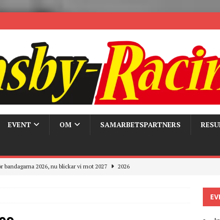
EVENT
OM
SAMARBETSPARTNERS
RESU
r bandagarna 2026, nu blickar vi mot 2027
2026
Trackdays 2026 Fullbokat – tack för ert stora intresse!
2026
EV
ygghet på våra bandagar
2026
ays och Pirelli – detta hände verkligen!
MC