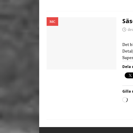
Säs
MC
de
Det b
Detal
Super
Dela 
Gilla 