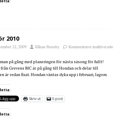
detta:
ör 2010
cember 22, 2009
Håkan Stensby
Kommentarer inaktiverade
 man på gång med planeringen för nästa säsong för fullt!
 från Grevens MC är på gång till Hondan och delar till
n är redan fixat. Hondan väntas dyka upp i februari, lagom
detta:
Skriv ut
E-post
detta: