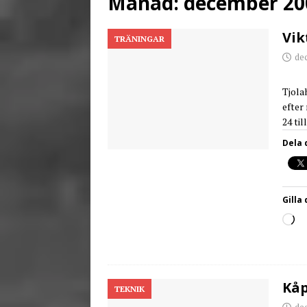
Månad:
december 20
[ juni 26, 2026 ]
Back to
Vik
TRÄNINGAR
de
Tjola
efter
24 til
Dela 
Gilla 
Kåp
TEKNIK
de