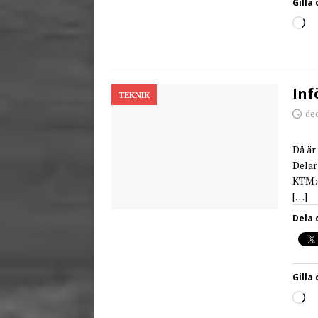
Gilla 
Inf
TEKNIK
de
Då är
Delar
KTM:e
[…]
Dela 
Gilla 