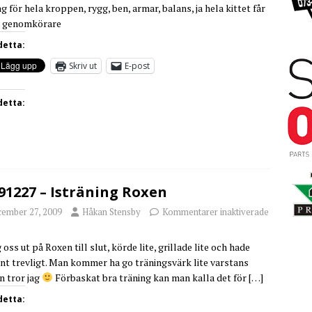
g för hela kroppen, rygg, ben, armar, balans, ja hela kittet får
n genomkörare
detta:
Skriv ut
E-post
detta:
91227 – Isträning Roxen
cember 27, 2009
Håkan Stensby
Kommentarer inaktiverade
 oss ut på Roxen till slut, körde lite, grillade lite och hade
nt trevligt. Man kommer ha go träningsvärk lite varstans
n tror jag
Förbaskat bra träning kan man kalla det för
[…]
detta: