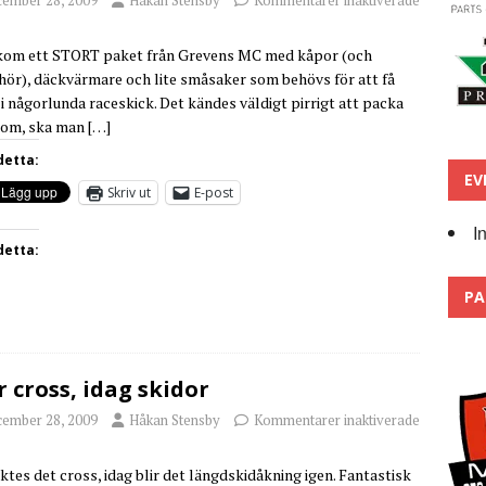
kom ett STORT paket från Grevens MC med kåpor (och
ehör), däckvärmare och lite småsaker som behövs för att få
 i någorlunda raceskick. Det kändes väldigt pirrigt att packa
dom, ska man
[…]
detta:
EV
Skriv ut
E-post
I
detta:
PA
r cross, idag skidor
cember 28, 2009
Håkan Stensby
Kommentarer inaktiverade
åktes det cross, idag blir det längdskidåkning igen. Fantastisk