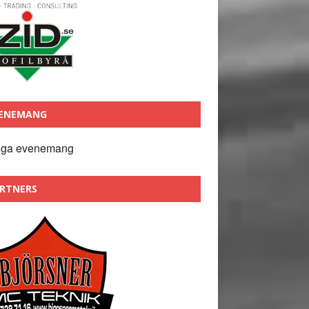
ENEMANG
nga evenemang
RTNERS