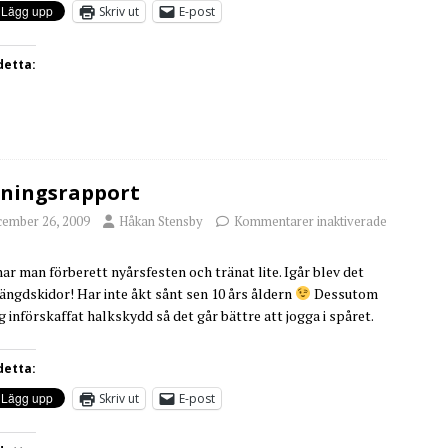
Skriv ut
E-post
detta:
ningsrapport
cember 26, 2009
Håkan Stensby
Kommentarer inaktiverade
har man förberett nyårsfesten och tränat lite. Igår blev det
ängdskidor! Har inte åkt sånt sen 10 års åldern
Dessutom
ag införskaffat halkskydd så det går bättre att jogga i spåret.
detta:
Skriv ut
E-post