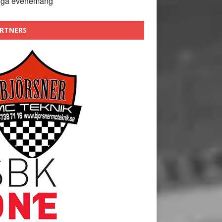
nga evenemang
RTNERS