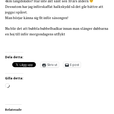
4km längdskidor! Har inte åkt sånt sen 10 års åldern
Dessutom har jag införskaffat halkskydd så det går bättre att
jogga i spåret.
Man börjar känna sig fit inför säsongen!
Nu blir det att bubbla bubbelbadkar innan man slänger dubbarna
en hoj till inför morgondagens utflykt
Dela detta:
Skriv ut
E-post
Gilla detta:
Relaterade