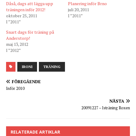
Dåså, dags att lägga upp
Planering inför Brno
träningen inför 2012!
juli 20, 2011
oktober 25, 2011
I ”2011”
I ”2011”
Snart dags för träning på
Anderstorp!
maj 13, 2012
I ”2012”
IRONI
TRÄNING
FÖREGÅENDE
Inför 2010
NÄSTA
20091227 – Isträning Roxen
RELATERADE ARTIKLAR