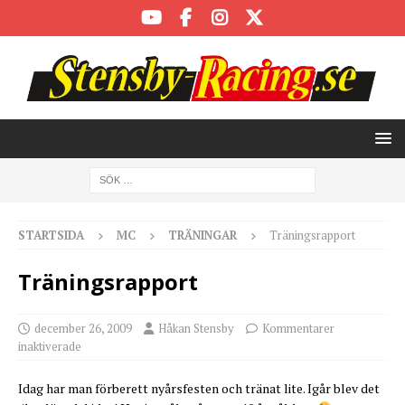
STARTSIDA
MC
TRÄNINGAR
Träningsrapport
Träningsrapport
december 26, 2009
Håkan Stensby
Kommentarer
inaktiverade
Idag har man förberett nyårsfesten och tränat lite. Igår blev det