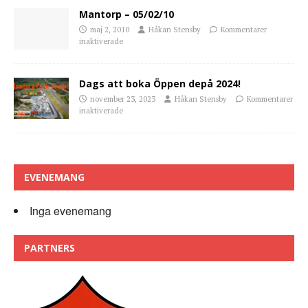
Mantorp – 05/02/10
maj 2, 2010
Håkan Stensby
Kommentarer
inaktiverade
Dags att boka Öppen depå 2024!
november 23, 2023
Håkan Stensby
Kommentarer
inaktiverade
EVENEMANG
Inga evenemang
PARTNERS