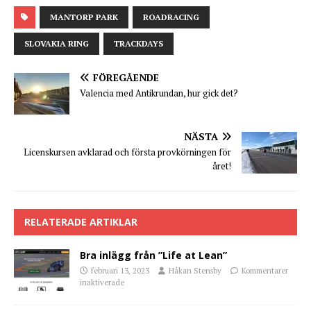
MANTORP PARK
ROADRACING
SLOVAKIA RING
TRACKDAYS
FÖREGÅENDE
Valencia med Antikrundan, hur gick det?
NÄSTA
Licenskursen avklarad och första provkörningen för
året!
RELATERADE ARTIKLAR
Bra inlägg från ”Life at Lean”
februari 13, 2023
Håkan Stensby
Kommentarer
inaktiverade