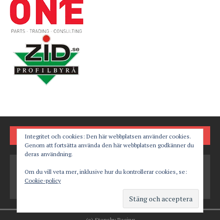
FÖLJ OSS PÅ
Integritet och cookies: Den här webbplatsen använder cookies.
Genom att fortsätta använda den här webbplatsen godkänner du
deras användning.
Om du vill veta mer, inklusive hur du kontrollerar cookies, se:
Cookie-policy
(c) Stensby Racing