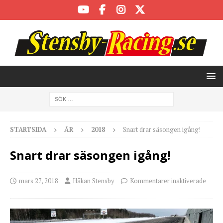
STARTSIDA
ÅR
2018
Snart drar säsongen igång!
Snart drar säsongen igång!
mars 27, 2018
Håkan Stensby
Kommentarer inaktiverade