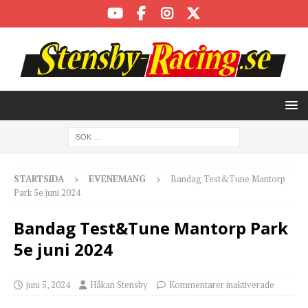
STARTSIDA
EVENEMANG
Bandag Test&Tune Mantorp
Park 5e juni 2024
Bandag Test&Tune Mantorp Park
5e juni 2024
juni 5, 2024
Håkan Stensby
Kommentarer inaktiverade