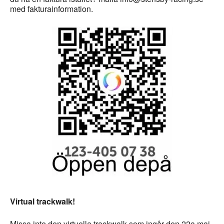
med fakturainformation.
Virtual
trackwalk!
Missa inte den virtuella trackwalk som ingår den 22a maj