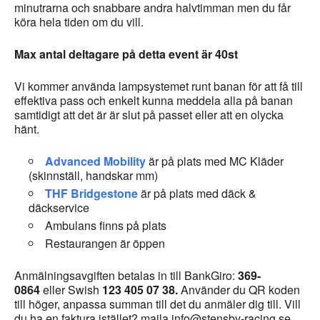
minutrarna och snabbare andra halvtimman men du får
köra hela tiden om du vill.
Max antal deltagare på detta event är 40st
Vi kommer använda lampsystemet runt banan för att få till
effektiva pass och enkelt kunna meddela alla på banan
samtidigt att det är är slut på passet eller att en olycka
hänt.
Advanced Mobility
är på plats med MC Kläder
(skinnställ, handskar mm)
THF Bridgestone
är på plats med däck &
däckservice
Ambulans finns på plats
Restaurangen är öppen
Anmälningsavgiften betalas in till BankGiro:
369-
0864
eller Swish
123 405 07 38.
Använder du QR koden
till höger, anpassa summan till det du anmäler dig till. Vill
du ha en faktura istället? maila info@stensby-racing.se