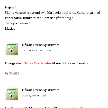
Hejsan!
Skulle vara intresserad av båda backspeglarna. Kompletta med
kabelhärva, blinkers etc…om det går för sig?
Tack på förhand!
Matias
Håkan Stensby
skriver:
OKTOBER 5, 2015 KL. 17:36
Fotografer:
Niclas Wärlander
Marie & Håkan Stensby
SVARA
Håkan Stensby
skriver:
MARS 5, 2016 KL. 07:24