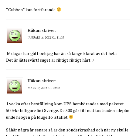
“Gubben” kan fortfarande
Håkan
skriver:
JANUARI 16, 2012 KL. 11:05
16 dagar har gått och jag har än så länge klarat av det hela.
Det är jättesvårt! suget är riktigt riktigt hårt :/
Håkan
skriver:
MARS 19, 2012 KL. 22:22
1 vecka efter beställning kom UPS hemkörandes med paketet.
500+kr billigare än i Sverige. De 500 går till matkostnaden i depån
unde heögen på Mugello istället
Såhär några år senare så är den sönderkrashad och när ny skulle