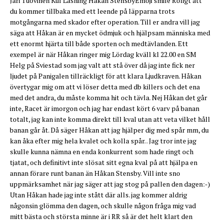
Jari Tuovinen Kul Läsning Håkan StensbyEmoji smile Roligt att
du kommer tillbaka med ett leende på läpparna trots
motgångarna med skador efter operation. Till er andra vill jag
säga att Håkan är en mycket ödmjuk och hjälpsam människa med
ett enormt hjärta till både sporten och medtävlanden. Ett
exempel är när Håkan ringer mig Lördag kväll kl 22.00 en SM
Helg på Sviestad som jag valt att stå över då jag inte fick ner
ljudet på Panigalen tillräckligt för att klara Ljudkraven. Håkan
övertygar mig om att vi löser detta med db killers och det ena
med det andra, du måste komma hit och tävla. Nej Håkan det går
inte, Racet är imorgon och jag har endast kört 6 varv på banan
totalt, jag kan inte komma direkt till kval utan att veta vilket håll
banan går åt. Då säger Håkan att jag hjälper dig med spår mm, du
kan åka efter mig hela kvalet och kolla spår. . Jag tror inte jag
skulle kunna nämna en enda konkurrent som hade ringt och
tjatat, och definitivt inte slösat sitt egna kval på att hjälpa en
annan förare runt banan än Håkan Stensby. Vill inte sno
uppmärksamhet när jag säger att jag stog på pallen den dagen:-)
Utan Håkan hade jag inte stått där alls. jag kommer aldrig
någonsin glömma den dagen, och skulle någon fråga mig vad
mitt bästa och största minne är i RR så är det helt klart den