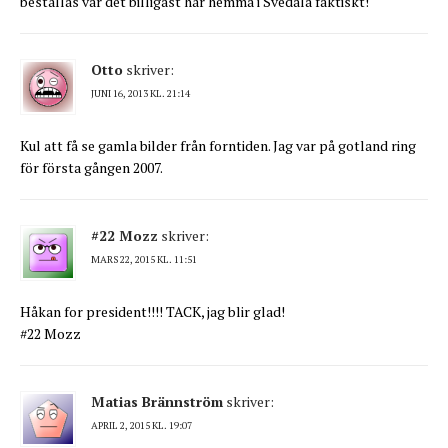
beställas var det billigast här hemma i Svedala faktiskt!
Otto
skriver:
JUNI 16, 2013 KL. 21:14
Kul att få se gamla bilder från forntiden. Jag var på gotland ring
för första gången 2007.
#22 Mozz
skriver:
MARS 22, 2015 KL. 11:51
Håkan for president!!!! TACK, jag blir glad!
#22 Mozz
Matias Brännström
skriver:
APRIL 2, 2015 KL. 19:07