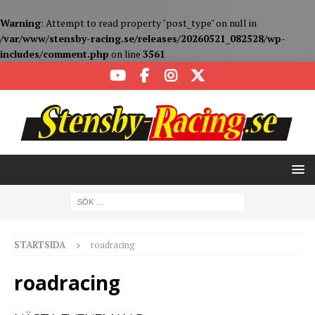
Warning
: Attempt to read property "post_type" on null in
/var/www/stensby-racing.se/releases/20260521_082528/wp-
includes/comment.php
on line
3561
STARTSIDA
roadracing
roadracing