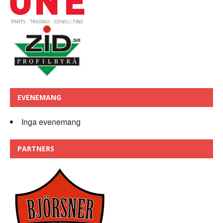
EVENEMANG
Inga evenemang
PARTNERS