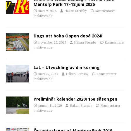
Mantorp Park 17–18 juni 2026
mars 9, 2026
Håkan Stensby
Kommentarer
inaktiverade
Dags att boka Öppen depå 2024!
november 23, 2023
Håkan Stensby
Kommentarer
inaktiverade
LaL – Utveckling av din körning
mars 27, 2023
Håkan Stensby
Kommentarer
inaktiverade
Preliminär kalender 2020! 16e säsongen
januari 11, 2020
Håkan Stensby
Kommentarer
inaktiverade
Östgötaslaget på Mantorp Park 2019