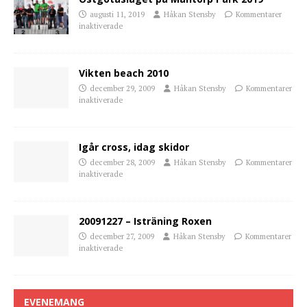
augusti 11, 2019
Håkan Stensby
Kommentarer
inaktiverade
Vikten beach 2010
december 29, 2009
Håkan Stensby
Kommentarer
inaktiverade
Igår cross, idag skidor
december 28, 2009
Håkan Stensby
Kommentarer
inaktiverade
20091227 – Isträning Roxen
december 27, 2009
Håkan Stensby
Kommentarer
inaktiverade
EVENEMANG