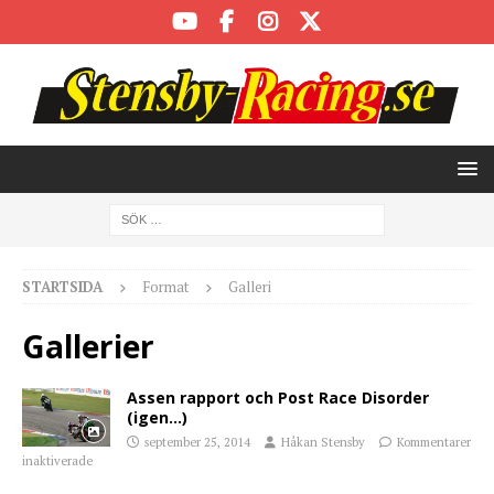
STARTSIDA
Format
Galleri
Gallerier
Assen rapport och Post Race Disorder
(igen…)
september 25, 2014
Håkan Stensby
Kommentarer
inaktiverade