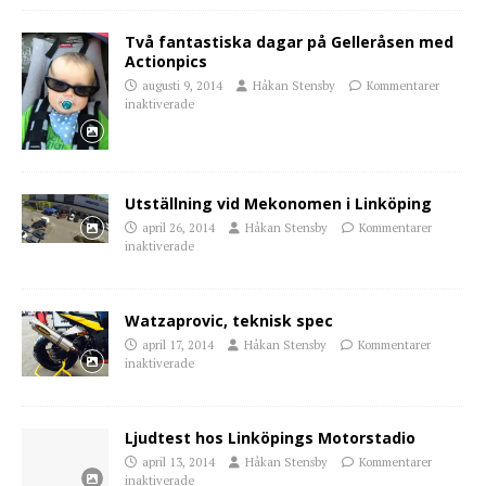
Två fantastiska dagar på Gelleråsen med
Actionpics
augusti 9, 2014
Håkan Stensby
Kommentarer
inaktiverade
Utställning vid Mekonomen i Linköping
april 26, 2014
Håkan Stensby
Kommentarer
inaktiverade
Watzaprovic, teknisk spec
april 17, 2014
Håkan Stensby
Kommentarer
inaktiverade
Ljudtest hos Linköpings Motorstadio
april 13, 2014
Håkan Stensby
Kommentarer
inaktiverade