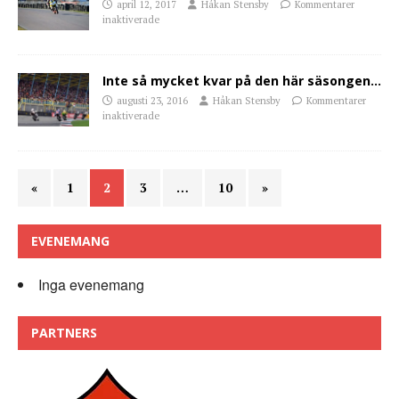
april 12, 2017
Håkan Stensby
Kommentarer
inaktiverade
Inte så mycket kvar på den här säsongen…
augusti 23, 2016
Håkan Stensby
Kommentarer
inaktiverade
«
1
2
3
…
10
»
EVENEMANG
Inga evenemang
PARTNERS