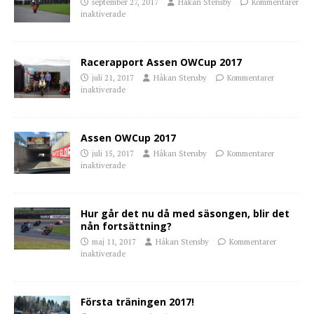
september 27, 2017
Håkan Stensby
Kommentarer
inaktiverade
Racerapport Assen OWCup 2017
juli 21, 2017
Håkan Stensby
Kommentarer
inaktiverade
Assen OWCup 2017
juli 15, 2017
Håkan Stensby
Kommentarer
inaktiverade
Hur går det nu då med säsongen, blir det
nån fortsättning?
maj 11, 2017
Håkan Stensby
Kommentarer
inaktiverade
Första träningen 2017!