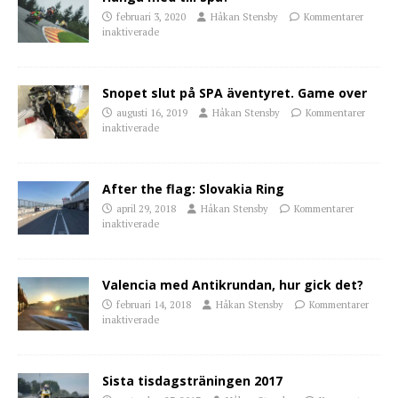
februari 3, 2020
Håkan Stensby
Kommentarer
inaktiverade
Snopet slut på SPA äventyret. Game over
augusti 16, 2019
Håkan Stensby
Kommentarer
inaktiverade
After the flag: Slovakia Ring
april 29, 2018
Håkan Stensby
Kommentarer
inaktiverade
Valencia med Antikrundan, hur gick det?
februari 14, 2018
Håkan Stensby
Kommentarer
inaktiverade
Sista tisdagsträningen 2017