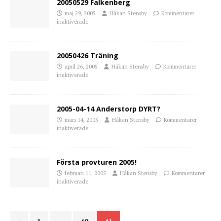
20050529 Falkenberg
maj 29, 2005
Håkan Stensby
Kommentarer
inaktiverade
20050426 Träning
april 26, 2005
Håkan Stensby
Kommentarer
inaktiverade
2005-04-14 Anderstorp DYRT?
mars 14, 2005
Håkan Stensby
Kommentarer
inaktiverade
Första provturen 2005!
februari 11, 2005
Håkan Stensby
Kommentarer
inaktiverade