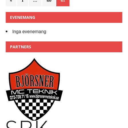
«
1
…
40
41
EVENEMANG
Inga evenemang
PARTNERS