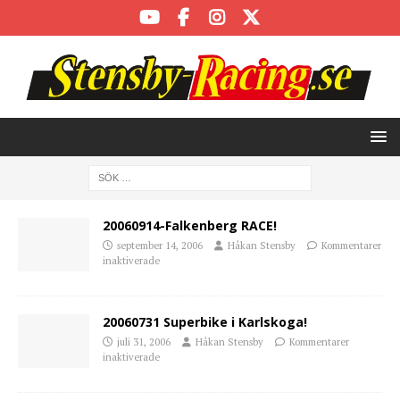
20060914-Falkenberg RACE!
september 14, 2006
Håkan Stensby
Kommentarer
inaktiverade
20060731 Superbike i Karlskoga!
juli 31, 2006
Håkan Stensby
Kommentarer
inaktiverade