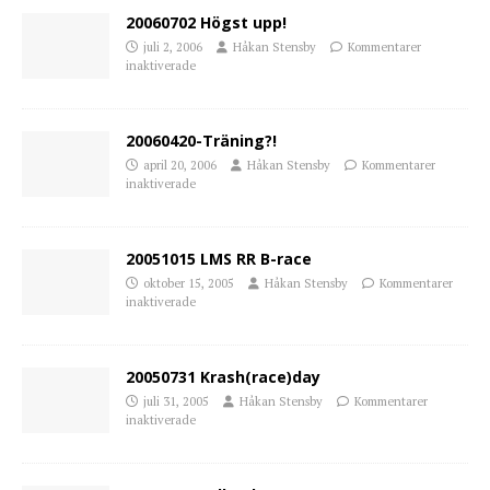
20060702 Högst upp!
juli 2, 2006
Håkan Stensby
Kommentarer
inaktiverade
20060420-Träning?!
april 20, 2006
Håkan Stensby
Kommentarer
inaktiverade
20051015 LMS RR B-race
oktober 15, 2005
Håkan Stensby
Kommentarer
inaktiverade
20050731 Krash(race)day
juli 31, 2005
Håkan Stensby
Kommentarer
inaktiverade