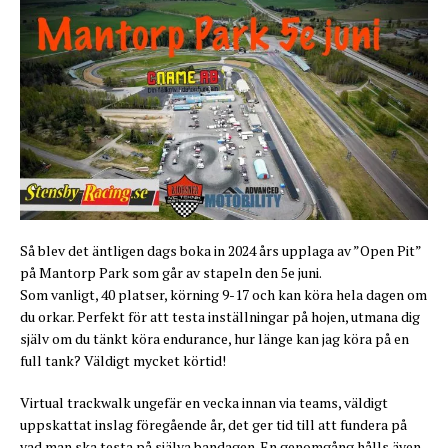
Så blev det äntligen dags boka in 2024 års upplaga av ”Open Pit”
på Mantorp Park som går av stapeln den 5e juni.
Som vanligt, 40 platser, körning 9-17 och kan köra hela dagen om
du orkar. Perfekt för att testa inställningar på hojen, utmana dig
själv om du tänkt köra endurance, hur länge kan jag köra på en
full tank? Väldigt mycket körtid!
Virtual trackwalk ungefär en vecka innan via teams, väldigt
uppskattat inslag föregående år, det ger tid till att fundera på
vad man ska testa på själva bandagen. En genomgång hålls även