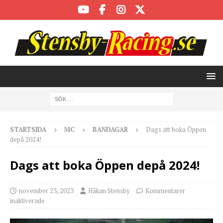
STARTSIDA
MC
BANDAGAR
Dags att boka Öppen
depå 2024!
Dags att boka Öppen depå 2024!
november 23, 2023
Håkan Stensby
Kommentarer
inaktiverade