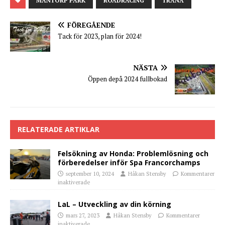
MANTORP PARK
ROADRACING
TRÄNA
FÖREGÅENDE
Tack för 2023, plan för 2024!
NÄSTA
Öppen depå 2024 fullbokad
RELATERADE ARTIKLAR
Felsökning av Honda: Problemlösning och
förberedelser inför Spa Francorchamps
september 10, 2024
Håkan Stensby
Kommentarer
inaktiverade
LaL – Utveckling av din körning
mars 27, 2023
Håkan Stensby
Kommentarer
inaktiverade